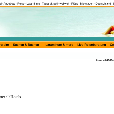
el
·
Angebote
·
Reise
·
Lastminute
·
Tagesaktuell
·
weltweit
·
Flüge
·
Mietwagen
·
Deutschland
·
rtseite
Suchen & Buchen
Lastminute & more
Live-Reiseberatung
On
Freecall
0800-