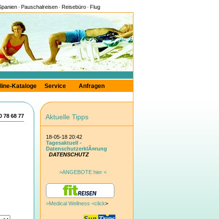
Spanien
·
Pauschalreisen
·
Reisebüro
·
Flug
line-Kataloge
Service
Anfragen
0 78 68 77
Aktuelle Tipps
18-05-18 20:42
Tagesaktuell -
DatenschutzerklÃ¤rung
DATENSCHUTZ
>ANGEBOTE hier <
>Medical Wellness <click
>