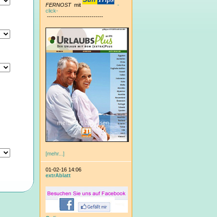
FERNOST
mit
-
click-
-----------------------------
[mehr...]
01-02-16 14:06
extrAblatt